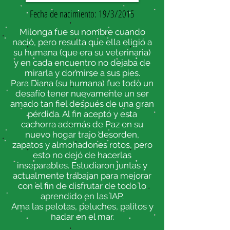
Fecha de nacimiento: 19/3/2015
Milonga fue su nombre cuando
nació, pero resulta que ella eligió a
su humana (que era su veterinaria)
y en cada encuentro no dejaba de
mirarla y dormirse a sus pies.
Para Diana (su humana) fue todo un
desafío tener nuevamente un ser
amado tan fiel después de una gran
pérdida. Al fin aceptó y esta
cachorra además de Paz en su
nuevo hogar trajo desorden,
zapatos y almohadones rotos, pero
esto no dejó de hacerlas
inseparables. Estudiaron juntas y
actualmente trabajan para mejorar
con el fin de disfrutar de todo lo
aprendido en las IAP.
Ama las pelotas, peluches, palitos y
nadar en el mar.