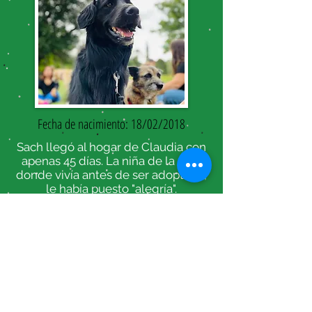
Fecha de nacimiento: 18/02/2018
Sach llegó al hogar de Claudia con
apenas 45 días. La niña de la casa
donde vivía antes de ser adoptada,
le había puesto "alegría".
Sin dudas esa es la esencia de su
personalidad.
Perrita muy alegre, de mucha
energía y mimosa. Siempre está
dispuesta para jugar, correr y hacer
actividades. Le encantan los mimos
y nadar es una de sus grandes
pasiones.